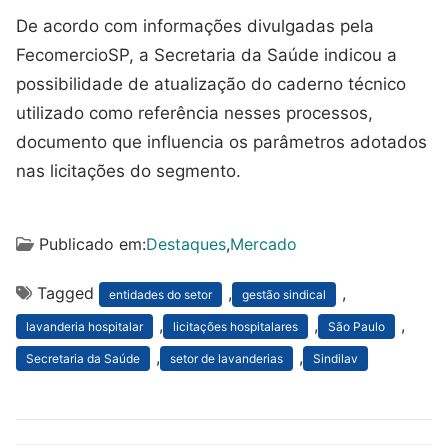
De acordo com informações divulgadas pela
FecomercioSP, a Secretaria da Saúde indicou a
possibilidade de atualização do caderno técnico
utilizado como referência nesses processos,
documento que influencia os parâmetros adotados
nas licitações do segmento.
Publicado em:
Destaques
,
Mercado
Tagged
,
,
entidades do setor
gestão sindical
,
,
,
lavanderia hospitalar
licitações hospitalares
São Paulo
,
,
Secretaria da Saúde
setor de lavanderias
Sindilav