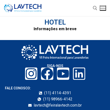
HOTEL
Informações em breve
SIGA-NOS
Lavtech
Sobre
Expor
FALE CONOSCO:
(11) 4114-4391
Informações Gerais
Por que Expor
Visitar
(11) 98966-4142
lavtech@feiralavtech.com.br
Local e Data
Quero Expor
Hotel Oficial
Lavtech Academy