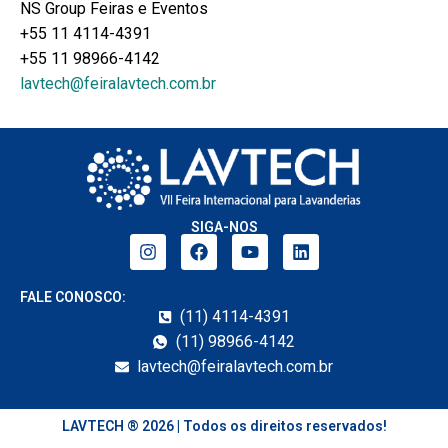
NS Group Feiras e Eventos
+55 11 4114-4391
Hotel Oficial
Quero Patrocinar
Por Que Visitar
CREDENCIAMENTO
+55 11 98966-4142
Quem Visita
Hotel Oficial
Expositores Confirmados
Eventos de Conhecimento
lavtech@feiralavtech.com.br
Quem Expõe
Local e Data
Contato
Expositores Confirmados
Viagem e Hospedagem
LAVTECHNEWS
Organização
Dúvidas Frequentes
SIGA-NOS
FALE CONOSCO:
(11) 4114-4391
(11) 98966-4142
lavtech@feiralavtech.com.br
LAVTECH ® 2026 | Todos os direitos reservados!