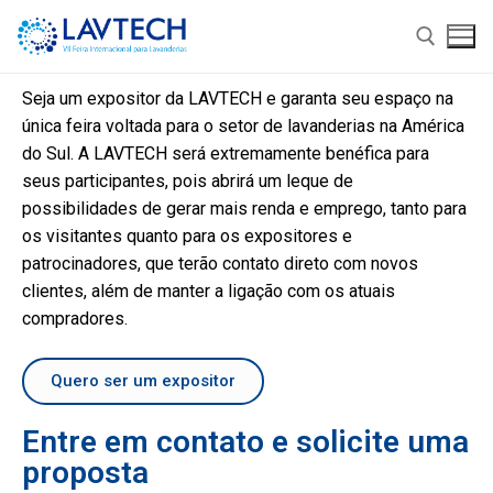
Seja um expositor da LAVTECH e garanta seu espaço na
única feira voltada para o setor de lavanderias na América
do Sul. A LAVTECH será extremamente benéfica para
seus participantes, pois abrirá um leque de
possibilidades de gerar mais renda e emprego, tanto para
os visitantes quanto para os expositores e
patrocinadores, que terão contato direto com novos
clientes, além de manter a ligação com os atuais
compradores.
Lavtech
Quero ser um expositor
Sobre
Expor
Entre em contato e solicite uma
Informações Gerais
Por que Expor
Visitar
proposta
Local e Data
Quero Expor
Hotel Oficial
Lavtech Academy